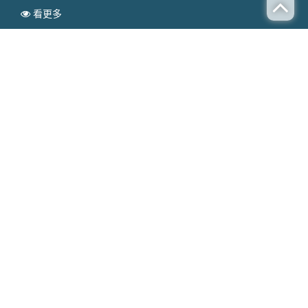
看更多
N
GPS定位器
EWS
GPS機車定位器行蹤隨時掌握
Publish time：2020-07-17
機車定位器行蹤隨時掌握，如果你經常去不熟悉的地
GPS
方或經常旅行，那麼投資汽車
系統是件好事。
設備
GPS
GPS
可以帶您到任何您想去的地方，而無需長時間駕駛，只是
為了尋找特定的位置或地址。車載
機車定位器
系統無
GPS
需停車即可向陌生人詢問方向。即使帶上一個區域的地
圖，你仍然需要拉到路邊仔細看它。你甚至不知道你是否
拿著過時的地圖。車載
系統為您提供準確，快速的指
GPS
示。它使旅行更有效，更安全。它允許您節省燃氣以支付
自己的費用，因為它可以通過最短的路線到達目的地。