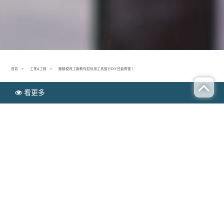
首頁
工業&工程
壓鑄模具工廠教你如何用工具進行DIY凹痕修復！
看更多
N
工業&工程
EWS
壓鑄模具工廠教你如何用工具進行DIY凹痕修復！
Publish time：2022-05-11
如果您的汽車最近因小型“碰撞壓鑄模具”或類似
凹痕
修復
性質的事情而損壞，那麼您可能會發現自己被