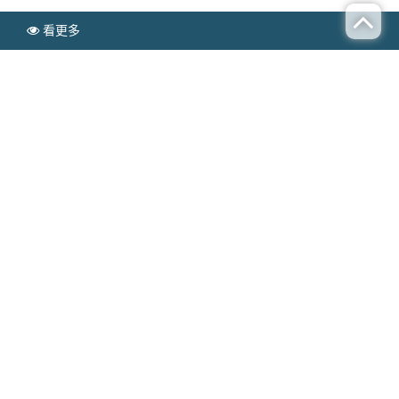
看更多
N
搬家
EWS
為什麼選擇專業清運，整體成本反而更低
Publish time：2025-12-30
在處理過多次清運之後，我慢慢理解一件事：真正
影響負擔的，從來不只是
高雄廢棄物清運價格
本
身，而是整個過程是否順利。當清運卡關，原本看
似便宜的選擇，很快就會變成最花成本的方案。
也正因如此，越到後來，我越能理解為什麼有些人
會選擇看起來不是最低價的方案。因為他們在意
的，是事情能不能一次做好。