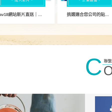
- 成人影片 -
- 企業設備 -
av18網站新片直送｜跨國界美女陪你一起過－優惠片專區
挑選適合您公司的貼標機-精簡貼標流程，提升產業效率
C
聯繫