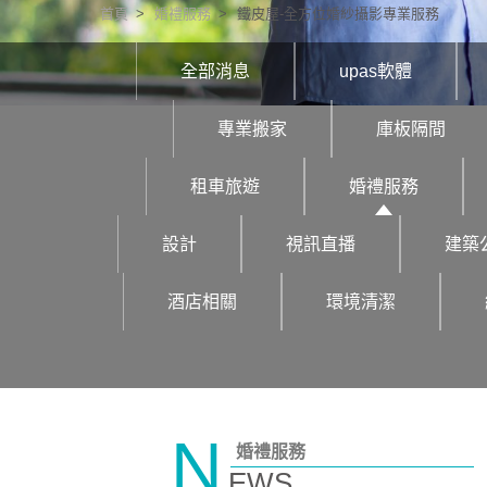
首頁
婚禮服務
鐵皮屋-全方位婚紗攝影專業服務
全部消息
upas軟體
專業搬家
庫板隔間
租車旅遊
婚禮服務
設計
視訊直播
建築
酒店相關
環境清潔
N
婚禮服務
EWS