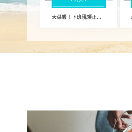
- 八大 -
天菜級！下班現領正妹與你甜蜜互動～