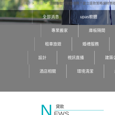
首頁
貸款
借錢後如何管理債務？建立還款策略讓財務
全部消息
upas軟體
專業搬家
庫板隔間
租車旅遊
婚禮服務
設計
視訊直播
建築
酒店相關
環境清潔
N
貸款
EWS