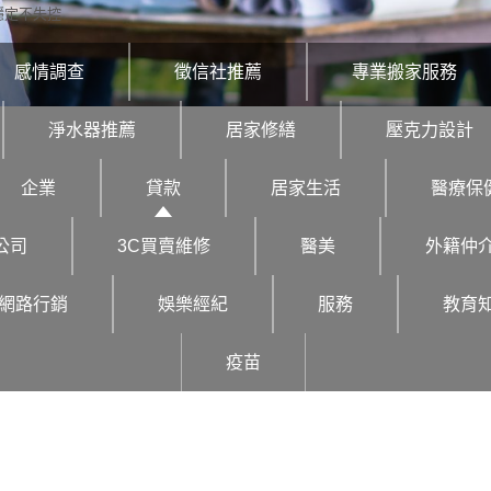
穩定不失控
感情調查
徵信社推薦
專業搬家服務
淨水器推薦
居家修繕
壓克力設計
企業
貸款
居家生活
醫療保
公司
3C買賣維修
醫美
外籍仲
網路行銷
娛樂經紀
服務
教育
疫苗