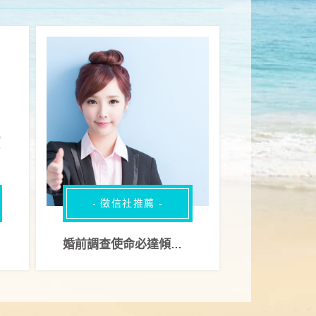
- 徵信社推薦 -
婚前調查使命必達傾聽您的痛苦與不安