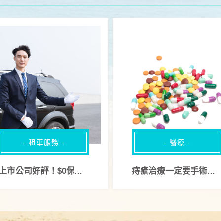
- 租車服務 -
- 醫療 -
上市公司好評！$0保證金輕鬆租車，各種保險一應具全
痔瘡治療一定要手術？詳解痔瘡症狀原因與完整治療