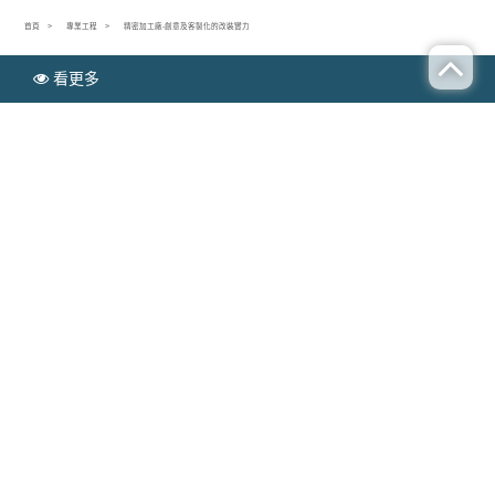
首頁
專業工程
精密加工廠-創意及客製化的改裝實力
看更多
N
專業工程
EWS
精密加工廠-創意及客製化的改裝實力
Publish time：2020-09-02
重型機車零配件
創意及客製化的改裝實力，在許多情況
-
下，有問題的汽車需要進行一些事故和碰撞維修才能使它
們重返道路嗎？但是，在發生事故後進行汽車維修時，您
需要考慮一些與
精密加工廠
有關的事情。
您要考慮的第一件事是汽車零件本身的起源。通常，在發
生事故後，如果您的汽車能夠維修，則您的保險將支付損