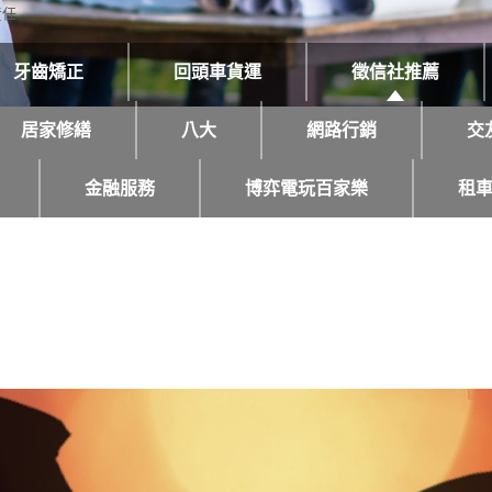
責任
牙齒矯正
回頭車貨運
徵信社推薦
居家修繕
八大
網路行銷
交
金融服務
博弈電玩百家樂
租