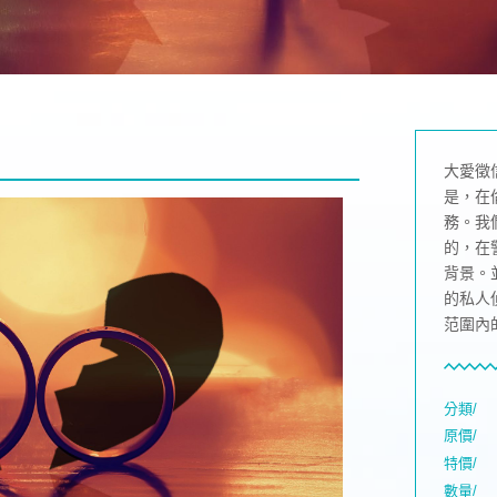
大愛徵
是，在
務。我
的，在
背景。
的私人
范圍內
分類/
原價/
特價/
數量/