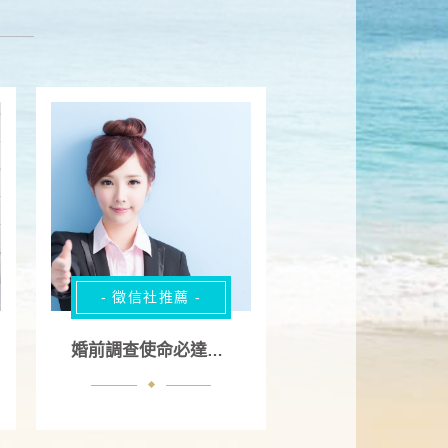
- 徵信社推薦 -
婚前調查使命必達傾聽您的痛苦與不安